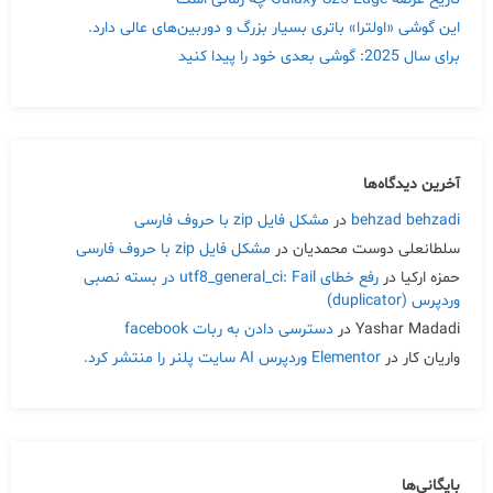
این گوشی «اولترا» باتری بسیار بزرگ و دوربین‌های عالی دارد.
برای سال 2025: گوشی بعدی خود را پیدا کنید
آخرین دیدگاه‌ها
behzad behzadi
در
مشکل فایل zip با حروف فارسی
سلطانعلی دوست محمدیان
در
مشکل فایل zip با حروف فارسی
حمزه ارکیا
در
رفع خطای utf8_general_ci: Fail در بسته نصبی
وردپرس (duplicator)
Yashar Madadi
در
دسترسی دادن به ربات facebook
واریان کار
در
Elementor وردپرس AI سایت پلنر را منتشر کرد.
بایگانی‌ها