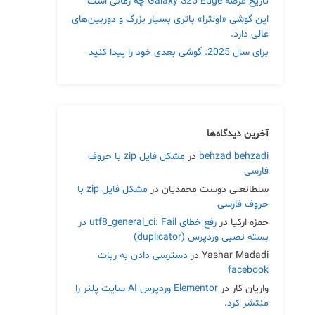
تاریخ عرضه Galaxy S25 Edge چه زمانی است
این گوشی «اولترا» باتری بسیار بزرگ و دوربین‌های
عالی دارد.
برای سال 2025: گوشی بعدی خود را پیدا کنید
آخرین دیدگاه‌ها
behzad behzadi
در
مشکل فایل zip با حروف
فارسی
سلطانعلی دوست محمدیان
در
مشکل فایل zip با
حروف فارسی
حمزه ارکیا
در
رفع خطای utf8_general_ci: Fail در
بسته نصبی وردپرس (duplicator)
Yashar Madadi
در
دسترسی دادن به ربات
facebook
واریان کار
در
Elementor وردپرس AI سایت پلنر را
منتشر کرد.