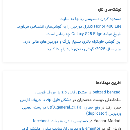
نوشته‌های تازه
مسدود کردن دسترسی رباتها به سایت
Honor 400 Lite کنترل دوربین را به گوشی‌های اقتصادی می‌آورد.
تاریخ عرضه Galaxy S25 Edge چه زمانی است
این گوشی «اولترا» باتری بسیار بزرگ و دوربین‌های عالی دارد.
برای سال 2025: گوشی بعدی خود را پیدا کنید
آخرین دیدگاه‌ها
behzad behzadi
در
مشکل فایل zip با حروف فارسی
سلطانعلی دوست محمدیان
در
مشکل فایل zip با حروف فارسی
حمزه ارکیا
در
رفع خطای utf8_general_ci: Fail در بسته نصبی
وردپرس (duplicator)
Yashar Madadi
در
دسترسی دادن به ربات facebook
واریان کار
در
Elementor وردپرس AI سایت پلنر را منتشر کرد.