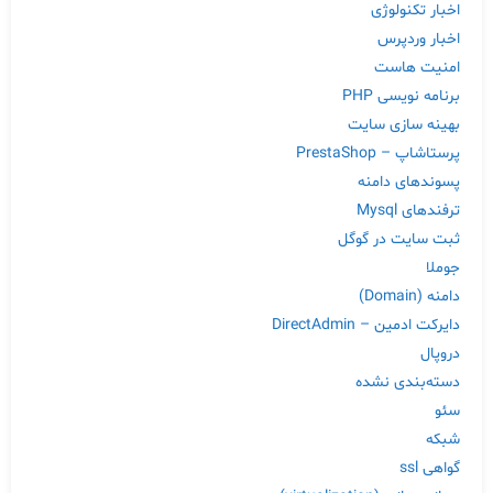
اخبار تکنولوژی
اخبار وردپرس
امنیت هاست
برنامه نویسی PHP
بهینه سازی سایت
پرستاشاپ – PrestaShop
پسوندهای دامنه
ترفندهای Mysql
ثبت سایت در گوگل
جوملا
دامنه (Domain)
دایرکت ادمین – DirectAdmin
دروپال
دسته‌بندی نشده
سئو
شبکه
گواهی ssl