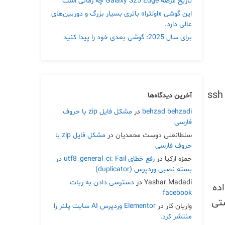
تاریخ عرضه Galaxy S25 Edge چه زمانی است
این گوشی «اولترا» باتری بسیار بزرگ و دوربین‌های
عالی دارد.
برای سال 2025: گوشی بعدی خود را پیدا کنید
آخرین دیدگاه‌ها
behzad behzadi
در
مشکل فایل zip با حروف
فارسی
سلطانعلی دوست محمدیان
در
مشکل فایل zip با
حروف فارسی
حمزه ارکیا
در
رفع خطای utf8_general_ci: Fail در
بسته نصبی وردپرس (duplicator)
Yashar Madadi
در
دسترسی دادن به ربات
ده
facebook
تی
واریان کار
در
Elementor وردپرس AI سایت پلنر را
منتشر کرد.