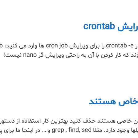
در برخی سرورها بطور پیشفرض زمانی 
های ذخیره شده قبلی با ویرایشگر VI باز می شوند که کار کردن با آن به راحتی ویرایش گر nano نیست!
 خاص هستند
متن خاصی هستند حذف کنید بهترین کار استفاده از دستور
SSH است. دستورات زیادی برای جستجو در فایلها وجود دارد. مثلا grep , find, sed و … در اینجا 