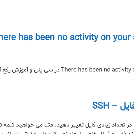
here has been no activity on your sit
ل – SSH
گاهی ممکن است ب
 یا چند فایل مشکل خاصی ایجاد نمی کند ولی فکرش را بکنید ا