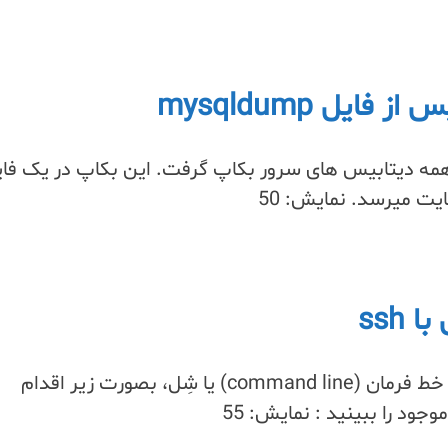
ایل mysqldump
ز یک یا چند یا همه دیتابیس های سرور بکاپ گرفت. این بکاپ در یک فا
ت میرسد. نمایش: 50
برای تغییر منطقه زمانی سرور لینوکس از طریق خط فرمان (command line) یا شِل، بصورت زیر اقدام