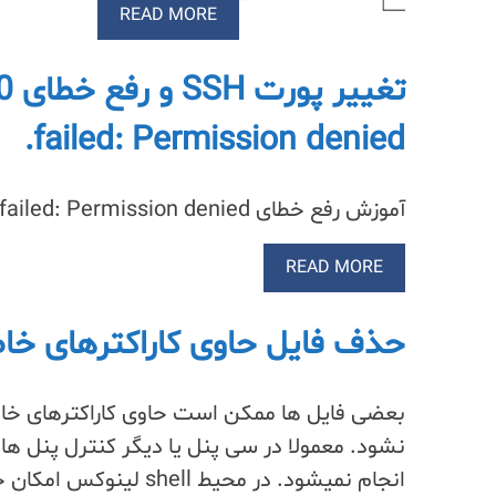
READ MORE
تغ
failed: Permission denied.
آموزش رفع خطای error: Bind to port xxx on 0.0.0.0 failed: Permission denied. پس از تغییر پورت ssh
READ MORE
حذف فایل حاوی کاراکترهای خاص
بعضی فایل ها ممکن است حاوی کاراکترهای خاص 
نشود. معمولا در سی پنل یا دیگر کنترل پنل 
انجام نمیشود. در محیط shell لینوکس امکان حذف چنین فایل…