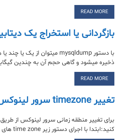
READ MORE
بازگردانی یا استخراج یک دیتابیس از ف
با دستور mysqldump میتوان ا
ذخیره میشود و گاهی حجم آن به چندین گیگابای
READ MORE
تغییر timezone سرور لینوکس با ssh
کنید:ابتدا با اجرای دستور زیر time zone های موجود را ببینید : نمایش: 55