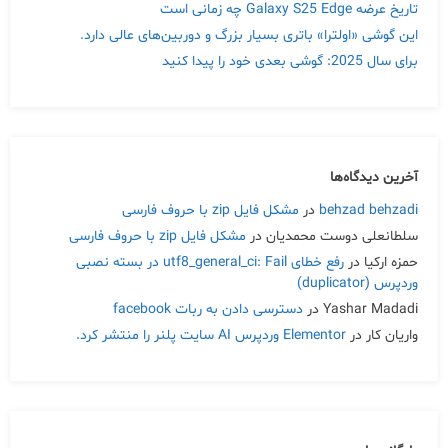
تاریخ عرضه Galaxy S25 Edge چه زمانی است
این گوشی «اولترا» باتری بسیار بزرگ و دوربین‌های عالی دارد.
برای سال 2025: گوشی بعدی خود را پیدا کنید
آخرین دیدگاه‌ها
behzad behzadi
در
مشکل فایل zip با حروف فارسی
سلطانعلی دوست محمدیان
در
مشکل فایل zip با حروف فارسی
حمزه ارکیا
در
رفع خطای utf8_general_ci: Fail در بسته نصبی
وردپرس (duplicator)
Yashar Madadi
در
دسترسی دادن به ربات facebook
واریان کار
در
Elementor وردپرس AI سایت پلنر را منتشر کرد.