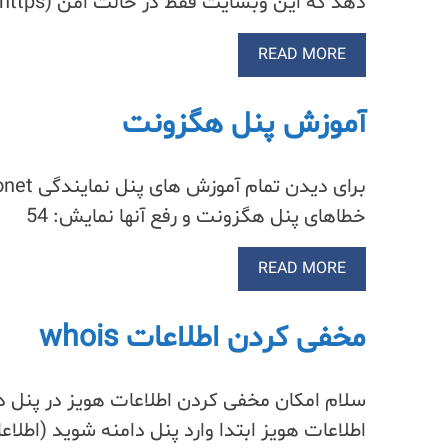
دهد که این وبسایت فقط در حالت امن (https) قابل لود است….
READ MORE
آموزش پنل هگزونت
خطاهای پنل هگزونت و رفع آنها نمایش: 54
READ MORE
مخفی کردن اطلاعات whois
سلام امکان مخفی کردن اطلاعات هویز در پنل 
اطلاعات هویز ابتدا وارد پنل دامنه شوید (اطلا