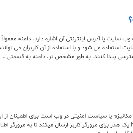
؟
وب سایت یا آدرس اینترنتی آن اشاره دارد. دامنه معمولاً 
ت استفاده می شود و با استفاده از آن کاربران می توانند
رسی پیدا کنند. به طور مشخص تر، دامنه به قسمتی…
 HTTP Strict Transport Security یک مکانیزم یا سیاست امنیتی در وب است برای اطمینان از
دامنه فقط در حالت امن (https) لود شود. hsts یک هدر برای مرورگر کاربر ارسال میکند تا به مرورگر اطل