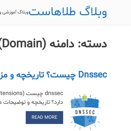
وبلاگ طلاهاست
وبلاگ آموزشی 
دسته:
دامنه (Domain)
Dnssec چیست؟ تاریخچه و مزایا و معایب dnssec
دارد؟ تاریخچه و توضیحات در مورد dnssec و dns – چرا sec
READ MORE