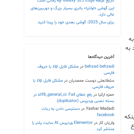
تاریخ عرضه Galaxy S25 Edge چه زمانی است
این گوشی «اولترا» باتری بسیار بزرگ و دوربین‌های
عالی دارد.
برای سال 2025: گوشی بعدی خود را پیدا کنید
به
 به
آخرین دیدگاه‌ها
behzad behzadi
در
مشکل فایل zip با حروف
فارسی
سلطانعلی دوست محمدیان
در
مشکل فایل zip با
حروف فارسی
حمزه ارکیا
در
رفع خطای utf8_general_ci: Fail در
بسته نصبی وردپرس (duplicator)
Yashar Madadi
در
دسترسی دادن به ربات
facebook
 اینکه
واریان کار
در
Elementor وردپرس AI سایت پلنر را
اع
منتشر کرد.