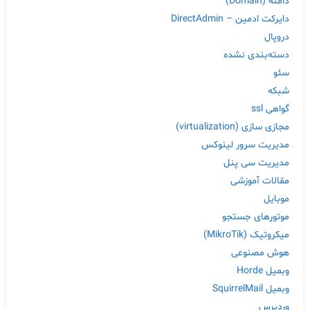
دامنه (Domain)
دایرکت ادمین – DirectAdmin
دروپال
دسته‌بندی نشده
سئو
شبکه
گواهی ssl
مجازی سازی (virtualization)
مدیریت سرور لینوکس
مدیریت سی پنل
مقالات آموزشی
موبایل
موتورهای جستجو
میکروتیک (MikroTik)
هوش مصنوعی
وبمیل Horde
وبمیل SquirrelMail
وردپرس