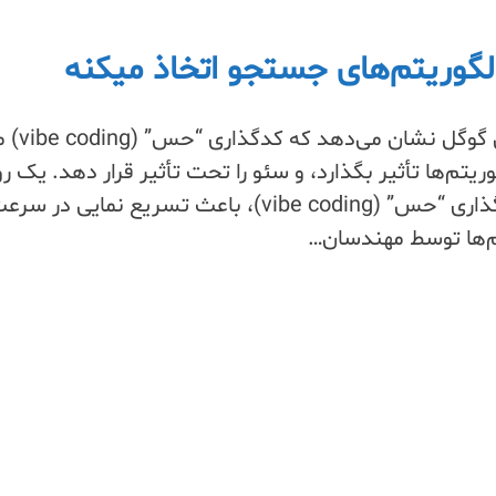
پیام اخیر یکی از بنیانگذ
تم‌ها تأثیر بگذارد، و سئو را تحت تأثیر قرار دهد. یک ر
جدید در سیلیکون ولی، کدگذاری “حس” (vibe coding)، باعث تسریع نمایی در س
م‌ها توسط مهندسان…