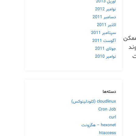
آوریل 2013
نوامبر 2012
دسامبر 2011
اکتبر 2011
سپتامبر 2011
اران گوگل نشان می‌دهد که کدگذاری “حس” (vibe coding) ممکن
آگوست 2011
وند
جولای 2011
رعت
نوامبر 2010
دسته‌ها
cloudlinux (کلودلینوکس)
Cron Job
curl
hexonet – هگزونت
htaccess