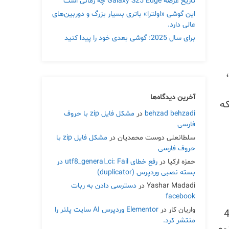
تاریخ عرضه Galaxy S25 Edge چه زمانی است
این گوشی «اولترا» باتری بسیار بزرگ و دوربین‌های
عالی دارد.
برای سال 2025: گوشی بعدی خود را پیدا کنید
آخرین دیدگاه‌ها
مانی که
behzad behzadi
در
مشکل فایل zip با حروف
فارسی
سلطانعلی دوست محمدیان
در
مشکل فایل zip با
حروف فارسی
حمزه ارکیا
در
رفع خطای utf8_general_ci: Fail در
بسته نصبی وردپرس (duplicator)
Yashar Madadi
در
دسترسی دادن به ربات
facebook
واریان کار
در
Elementor وردپرس AI سایت پلنر را
که منجر به خطاهای 404
منتشر کرد.