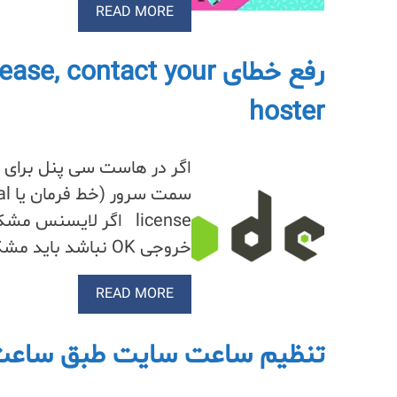
READ MORE
رفع خطای  contact your
hoster
خروجی OK نباشد باید مشکل لایسنس برطرف…
READ MORE
تنظیم ساعت سایت طبق ساعت 