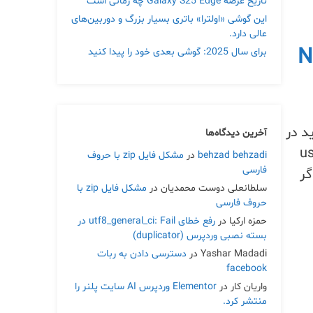
تاریخ عرضه Galaxy S25 Edge چه زمانی است
این گوشی «اولترا» باتری بسیار بزرگ و دوربین‌های
عالی دارد.
N
برای سال 2025: گوشی بعدی خود را پیدا کنید
شده، باید در
آخرین دیدگاه‌ها
usr/b-
behzad behzadi
در
مشکل فایل zip با حروف
فارسی
رداند. اگر
سلطانعلی دوست محمدیان
در
مشکل فایل zip با
حروف فارسی
حمزه ارکیا
در
رفع خطای utf8_general_ci: Fail در
بسته نصبی وردپرس (duplicator)
Yashar Madadi
در
دسترسی دادن به ربات
facebook
واریان کار
در
Elementor وردپرس AI سایت پلنر را
منتشر کرد.