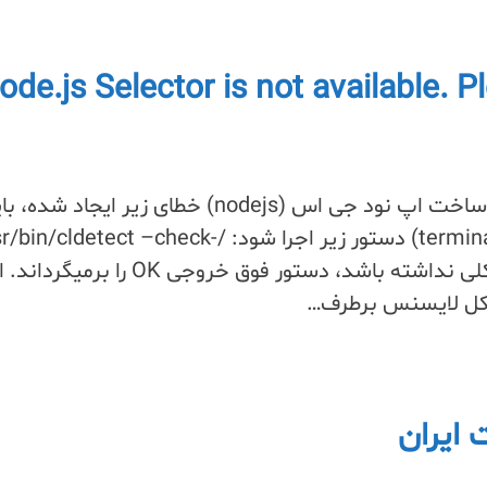
ode.js Selector is not available. Please,
اگر در هاست سی پنل برای ساخت اپ نود جی اس (nodejs) خطای زیر ایجاد 
سمت سرور (خط فرمان یا terminal) دستور زیر اجرا شود: /in/cldetect –check
license اگر لایسنس مشکلی نداشته باشد، دستور فوق خروجی OK را برمیگ
ایران