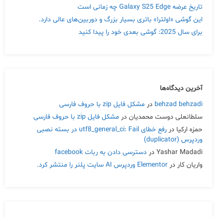
تاریخ عرضه Galaxy S25 Edge چه زمانی است
این گوشی «اولترا» باتری بسیار بزرگ و دوربین‌های عالی دارد.
برای سال 2025: گوشی بعدی خود را پیدا کنید
آخرین دیدگاه‌ها
behzad behzadi
در
مشکل فایل zip با حروف فارسی
سلطانعلی دوست محمدیان
در
مشکل فایل zip با حروف فارسی
حمزه ارکیا
در
رفع خطای utf8_general_ci: Fail در بسته نصبی
وردپرس (duplicator)
Yashar Madadi
در
دسترسی دادن به ربات facebook
واریان کار
در
Elementor وردپرس AI سایت پلنر را منتشر کرد.