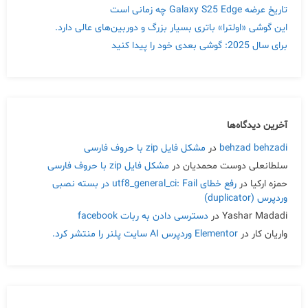
تاریخ عرضه Galaxy S25 Edge چه زمانی است
این گوشی «اولترا» باتری بسیار بزرگ و دوربین‌های عالی دارد.
برای سال 2025: گوشی بعدی خود را پیدا کنید
آخرین دیدگاه‌ها
behzad behzadi
در
مشکل فایل zip با حروف فارسی
سلطانعلی دوست محمدیان
در
مشکل فایل zip با حروف فارسی
حمزه ارکیا
در
رفع خطای utf8_general_ci: Fail در بسته نصبی
وردپرس (duplicator)
Yashar Madadi
در
دسترسی دادن به ربات facebook
واریان کار
در
Elementor وردپرس AI سایت پلنر را منتشر کرد.