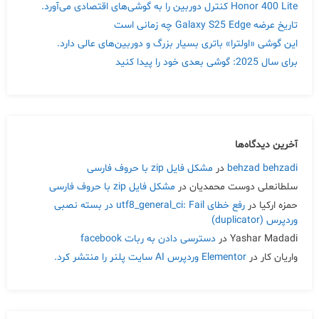
Honor 400 Lite کنترل دوربین را به گوشی‌های اقتصادی می‌آورد.
تاریخ عرضه Galaxy S25 Edge چه زمانی است
این گوشی «اولترا» باتری بسیار بزرگ و دوربین‌های عالی دارد.
برای سال 2025: گوشی بعدی خود را پیدا کنید
آخرین دیدگاه‌ها
behzad behzadi
در
مشکل فایل zip با حروف فارسی
سلطانعلی دوست محمدیان
در
مشکل فایل zip با حروف فارسی
حمزه ارکیا
در
رفع خطای utf8_general_ci: Fail در بسته نصبی
وردپرس (duplicator)
Yashar Madadi
در
دسترسی دادن به ربات facebook
واریان کار
در
Elementor وردپرس AI سایت پلنر را منتشر کرد.