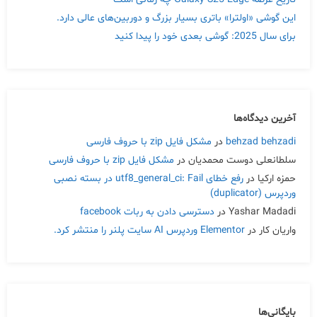
این گوشی «اولترا» باتری بسیار بزرگ و دوربین‌های عالی دارد.
برای سال 2025: گوشی بعدی خود را پیدا کنید
آخرین دیدگاه‌ها
behzad behzadi
در
مشکل فایل zip با حروف فارسی
سلطانعلی دوست محمدیان
در
مشکل فایل zip با حروف فارسی
حمزه ارکیا
در
رفع خطای utf8_general_ci: Fail در بسته نصبی
وردپرس (duplicator)
Yashar Madadi
در
دسترسی دادن به ربات facebook
واریان کار
در
Elementor وردپرس AI سایت پلنر را منتشر کرد.
بایگانی‌ها