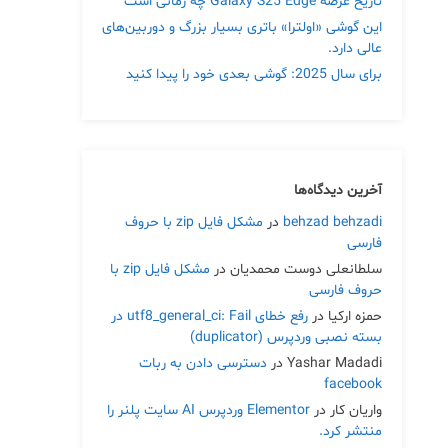
تاریخ عرضه Galaxy S25 Edge چه زمانی است
این گوشی «اولترا» باتری بسیار بزرگ و دوربین‌های
عالی دارد.
برای سال 2025: گوشی بعدی خود را پیدا کنید
آخرین دیدگاه‌ها
behzad behzadi
در
مشکل فایل zip با حروف
فارسی
سلطانعلی دوست محمدیان
در
مشکل فایل zip با
حروف فارسی
حمزه ارکیا
در
رفع خطای utf8_general_ci: Fail در
بسته نصبی وردپرس (duplicator)
Yashar Madadi
در
دسترسی دادن به ربات
facebook
واریان کار
در
Elementor وردپرس AI سایت پلنر را
منتشر کرد.