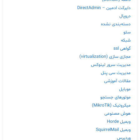
دایرکت ادمین – DirectAdmin
دروپال
دسته‌بندی نشده
سئو
شبکه
گواهی ssl
مجازی سازی (virtualization)
مدیریت سرور لینوکس
مدیریت سی پنل
مقالات آموزشی
موبایل
موتورهای جستجو
میکروتیک (MikroTik)
هوش مصنوعی
وبمیل Horde
وبمیل SquirrelMail
وردپرس