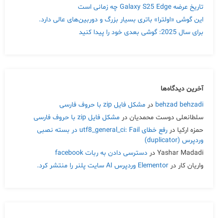
تاریخ عرضه Galaxy S25 Edge چه زمانی است
این گوشی «اولترا» باتری بسیار بزرگ و دوربین‌های عالی دارد.
برای سال 2025: گوشی بعدی خود را پیدا کنید
آخرین دیدگاه‌ها
behzad behzadi
در
مشکل فایل zip با حروف فارسی
سلطانعلی دوست محمدیان
در
مشکل فایل zip با حروف فارسی
حمزه ارکیا
در
رفع خطای utf8_general_ci: Fail در بسته نصبی
وردپرس (duplicator)
Yashar Madadi
در
دسترسی دادن به ربات facebook
واریان کار
در
Elementor وردپرس AI سایت پلنر را منتشر کرد.