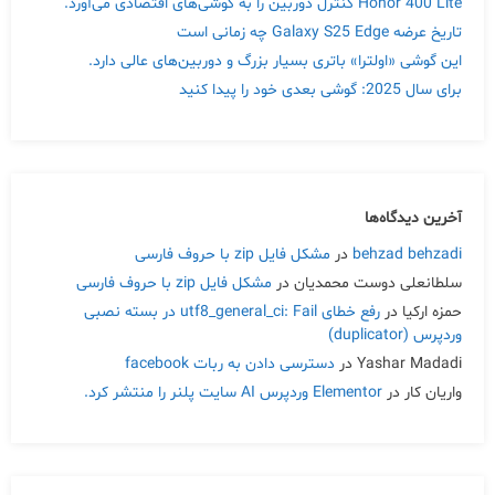
Honor 400 Lite کنترل دوربین را به گوشی‌های اقتصادی می‌آورد.
تاریخ عرضه Galaxy S25 Edge چه زمانی است
این گوشی «اولترا» باتری بسیار بزرگ و دوربین‌های عالی دارد.
برای سال 2025: گوشی بعدی خود را پیدا کنید
آخرین دیدگاه‌ها
behzad behzadi
در
مشکل فایل zip با حروف فارسی
سلطانعلی دوست محمدیان
در
مشکل فایل zip با حروف فارسی
حمزه ارکیا
در
رفع خطای utf8_general_ci: Fail در بسته نصبی
وردپرس (duplicator)
Yashar Madadi
در
دسترسی دادن به ربات facebook
واریان کار
در
Elementor وردپرس AI سایت پلنر را منتشر کرد.