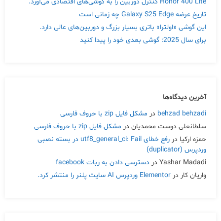
Honor 400 Lite کنترل دوربین را به گوشی‌های اقتصادی می‌آورد.
تاریخ عرضه Galaxy S25 Edge چه زمانی است
این گوشی «اولترا» باتری بسیار بزرگ و دوربین‌های عالی دارد.
برای سال 2025: گوشی بعدی خود را پیدا کنید
آخرین دیدگاه‌ها
behzad behzadi
در
مشکل فایل zip با حروف فارسی
سلطانعلی دوست محمدیان
در
مشکل فایل zip با حروف فارسی
حمزه ارکیا
در
رفع خطای utf8_general_ci: Fail در بسته نصبی
وردپرس (duplicator)
Yashar Madadi
در
دسترسی دادن به ربات facebook
واریان کار
در
Elementor وردپرس AI سایت پلنر را منتشر کرد.