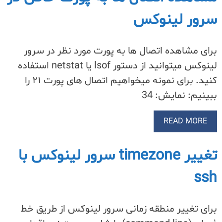
سرور لینوکس
برای مشاهده اتصال ها به پورت مورد نظر در سرور
لینوکس میتوانید از دستور lsof یا netstat استفاده
کنید. برای نمونه میخواهیم اتصال های پورت ۲۱ را
ببینیم: نمایش: 34
READ MORE
تغییر timezone سرور لینوکس با
ssh
برای تغییر منطقه زمانی سرور لینوکس از طریق خط