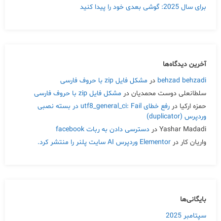
برای سال 2025: گوشی بعدی خود را پیدا کنید
آخرین دیدگاه‌ها
behzad behzadi
در
مشکل فایل zip با حروف فارسی
سلطانعلی دوست محمدیان
در
مشکل فایل zip با حروف فارسی
حمزه ارکیا
در
رفع خطای utf8_general_ci: Fail در بسته نصبی
وردپرس (duplicator)
Yashar Madadi
در
دسترسی دادن به ربات facebook
واریان کار
در
Elementor وردپرس AI سایت پلنر را منتشر کرد.
بایگانی‌ها
سپتامبر 2025