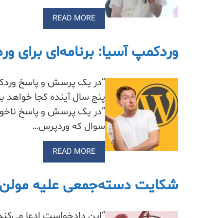
READ MORE
وردکمپ آسیا: برنامه‌ای برای وردپرس در 5 سال آین
“در یک پرسش و پاسخ وردک
پنج سال آینده کجا خواهد 
سوال که وردپرس…
READ MORE
شکایت دسته‌جمعی علیه مولن‌و