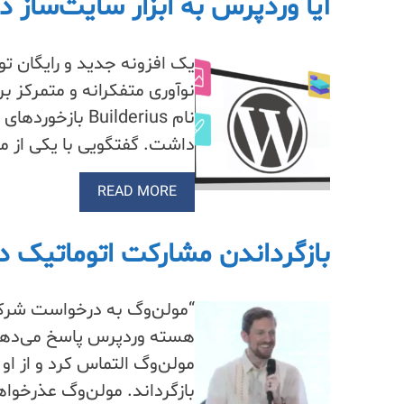
آیا وردپرس به ابزار سایت‌ساز دی
یک افزونه جدید و رایگان ت
نوآوری متفکرانه و متمرکز 
نام Builderius
داشت. گفتگویی با یکی از مدیران
READ MORE
بازگرداندن مشارکت اتوماتیک د
“مولن‌وگ به درخواست شرکت
مولن‌وگ التماس کرد و از ا
بازگرداند. مولن‌وگ عذرخوا