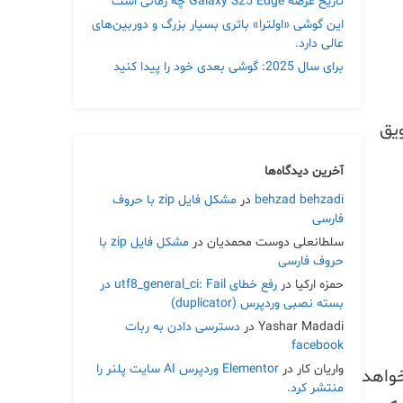
تاریخ عرضه Galaxy S25 Edge چه زمانی است
این گوشی «اولترا» باتری بسیار بزرگ و دوربین‌های
عالی دارد.
برای سال 2025: گوشی بعدی خود را پیدا کنید
یق
آخرین دیدگاه‌ها
behzad behzadi
در
مشکل فایل zip با حروف
فارسی
سلطانعلی دوست محمدیان
در
مشکل فایل zip با
حروف فارسی
حمزه ارکیا
در
رفع خطای utf8_general_ci: Fail در
بسته نصبی وردپرس (duplicator)
Yashar Madadi
در
دسترسی دادن به ربات
facebook
واریان کار
در
Elementor وردپرس AI سایت پلنر را
خواهد
منتشر کرد.