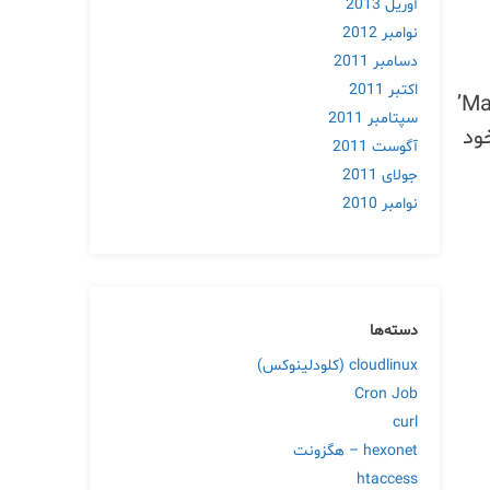
آوریل 2013
نوامبر 2012
دسامبر 2011
اکتبر 2011
تلاش بنیاد وردپرس برای علامت تجاری ‘Hosted WordPress’ و ‘Managed WordPress’
سپتامبر 2011
ود
آگوست 2011
جولای 2011
نوامبر 2010
دسته‌ها
cloudlinux (کلودلینوکس)
Cron Job
curl
hexonet – هگزونت
htaccess