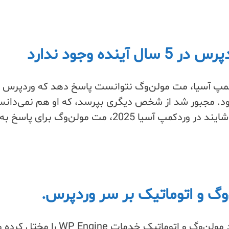
ده وجود ندارد
مپ آسیا، مت مولن‌وگ نتوانست پاسخ دهد که وردپرس د
بود. مجبور شد از شخص دیگری بپرسد، که او هم نمی‌دان
“در یک پرسش و پاسخ ناخوشایند در وردکمپ آسیا 2025، مت مولن‌وگ برای پ
گ و اتوماتیک بر سر وردپرس.
“این دادخواست ادعا می‌کند مولن‌وگ و اتوماتیک خدمات WP Engine را 