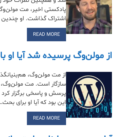
شد و همچنین نظرات خود را 
پادکستی اخیر، مت مولن‌وگ 
اشتراک گذاشت. او چندین حو
READ MORE
از مولن‌وگ پرسیده شد آیا او با
از مت مولن‌وگ، هم‌بنیانگذا
پرسش و پاسخی برگزار کرد 
این بود که آیا او برای بحث…
READ MORE