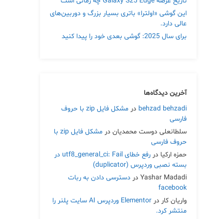
تاریخ عرضه Galaxy S25 Edge چه زمانی است
این گوشی «اولترا» باتری بسیار بزرگ و دوربین‌های
عالی دارد.
برای سال 2025: گوشی بعدی خود را پیدا کنید
آخرین دیدگاه‌ها
behzad behzadi
در
مشکل فایل zip با حروف
فارسی
سلطانعلی دوست محمدیان
در
مشکل فایل zip با
حروف فارسی
حمزه ارکیا
در
رفع خطای utf8_general_ci: Fail در
بسته نصبی وردپرس (duplicator)
Yashar Madadi
در
دسترسی دادن به ربات
facebook
واریان کار
در
Elementor وردپرس AI سایت پلنر را
منتشر کرد.