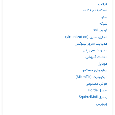
دروپال
دسته‌بندی نشده
سئو
شبکه
گواهی ssl
مجازی سازی (virtualization)
مدیریت سرور لینوکس
مدیریت سی پنل
مقالات آموزشی
موبایل
موتورهای جستجو
میکروتیک (MikroTik)
هوش مصنوعی
وبمیل Horde
وبمیل SquirrelMail
وردپرس