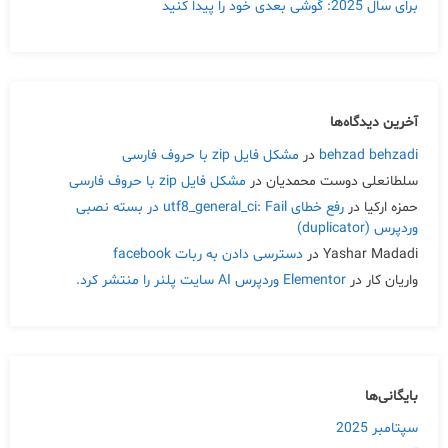
برای سال 2025: گوشی بعدی خود را پیدا کنید
آخرین دیدگاه‌ها
behzad behzadi
در
مشکل فایل zip با حروف فارسی
سلطانعلی دوست محمدیان
در
مشکل فایل zip با حروف فارسی
حمزه ارکیا
در
رفع خطای utf8_general_ci: Fail در بسته نصبی
وردپرس (duplicator)
Yashar Madadi
در
دسترسی دادن به ربات facebook
واریان کار
در
Elementor وردپرس AI سایت پلنر را منتشر کرد.
بایگانی‌ها
سپتامبر 2025