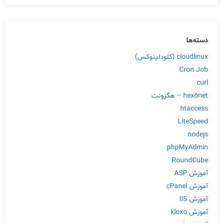
دسته‌ها
cloudlinux (کلودلینوکس)
Cron Job
curl
hexonet – هگزونت
htaccess
LiteSpeed
nodejs
phpMyAdmin
RoundCube
آموزش ASP
آموزش cPanel
آموزش IIS
آموزش kloxo