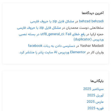
آخرین دیدگاه‌ها
behzad behzadi
در
مشکل فایل zip با حروف فارسی
سلطانعلی دوست محمدیان
در
مشکل فایل zip با حروف فارسی
حمزه ارکیا
در
رفع خطای utf8_general_ci: Fail در بسته نصبی
وردپرس (duplicator)
Yashar Madadi
در
دسترسی دادن به ربات facebook
واریان کار
در
Elementor وردپرس AI سایت پلنر را منتشر کرد.
بایگانی‌ها
سپتامبر 2025
آوریل 2025
مارس 2025
فوریه 2025