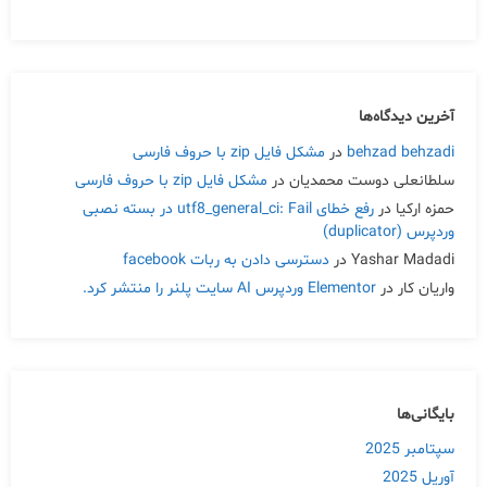
آخرین دیدگاه‌ها
behzad behzadi
در
مشکل فایل zip با حروف فارسی
سلطانعلی دوست محمدیان
در
مشکل فایل zip با حروف فارسی
حمزه ارکیا
در
رفع خطای utf8_general_ci: Fail در بسته نصبی
وردپرس (duplicator)
Yashar Madadi
در
دسترسی دادن به ربات facebook
واریان کار
در
Elementor وردپرس AI سایت پلنر را منتشر کرد.
بایگانی‌ها
سپتامبر 2025
آوریل 2025