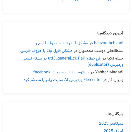
آخرین دیدگاه‌ها
behzad behzadi
در
مشکل فایل zip با حروف فارسی
سلطانعلی دوست محمدیان
در
مشکل فایل zip با حروف فارسی
حمزه ارکیا
در
رفع خطای utf8_general_ci: Fail در بسته نصبی
وردپرس (duplicator)
Yashar Madadi
در
دسترسی دادن به ربات facebook
واریان کار
در
Elementor وردپرس AI سایت پلنر را منتشر کرد.
بایگانی‌ها
سپتامبر 2025
آوریل 2025