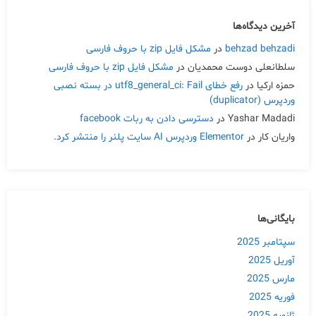
آخرین دیدگاه‌ها
behzad behzadi
در
مشکل فایل zip با حروف فارسی
سلطانعلی دوست محمدیان
در
مشکل فایل zip با حروف فارسی
حمزه ارکیا
در
رفع خطای utf8_general_ci: Fail در بسته نصبی
وردپرس (duplicator)
Yashar Madadi
در
دسترسی دادن به ربات facebook
واریان کار
در
Elementor وردپرس AI سایت پلنر را منتشر کرد.
بایگانی‌ها
سپتامبر 2025
آوریل 2025
مارس 2025
فوریه 2025
ژانویه 2025