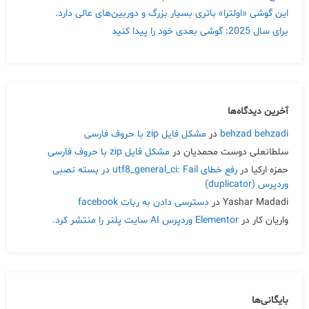
این گوشی «اولترا» باتری بسیار بزرگ و دوربین‌های عالی دارد.
برای سال 2025: گوشی بعدی خود را پیدا کنید
آخرین دیدگاه‌ها
behzad behzadi
در
مشکل فایل zip با حروف فارسی
سلطانعلی دوست محمدیان
در
مشکل فایل zip با حروف فارسی
حمزه ارکیا
در
رفع خطای utf8_general_ci: Fail در بسته نصبی
وردپرس (duplicator)
Yashar Madadi
در
دسترسی دادن به ربات facebook
واریان کار
در
Elementor وردپرس AI سایت پلنر را منتشر کرد.
بایگانی‌ها