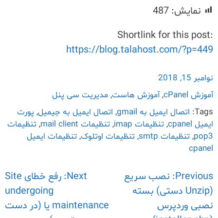
نمایش:
487
Shortlink for this post:
https://blog.talahost.com/?p=449
نوامبر 15, 2018
آموزش cPanel
,
آموزش هاست
,
مدیریت سی پنل
Tags:
اتصال ایمیل به gmail
,
اتصال ایمیل به جیمیل
,
پورت
ایمیل cpanel
,
تنظیمات imap
,
تنظیمات mail client
,
تنظیمات
pop3
,
تنظیمات smtp
,
تنظیمات اوتلوک
,
تنظیمات ایمیل
cpanel
Previous:
راهبری
نصب سریع
Next:
رفع خطای Site
(Unzip دستی) بسته
undergoing
نوشته
نصبی وردپرس
maintenance یا (در دست