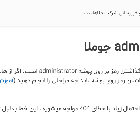
و خبررسانی شرکت طلاهاست
یکی از روش های بالا بردن امنیت سایت های جوملا گذاشتن رمز بر روی پوشه ministrator
آموزش
اگر روی پوشه administrator جوملا رمز بگذارید به احتمال زیاد با خطای 404 مواجه میشوید. 