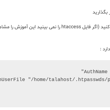
سپس وارد پوشه شوید و فایل htaccess را ویرایش کنید (اگر فایل htaccess را نمی بینید این آموزش
رد :