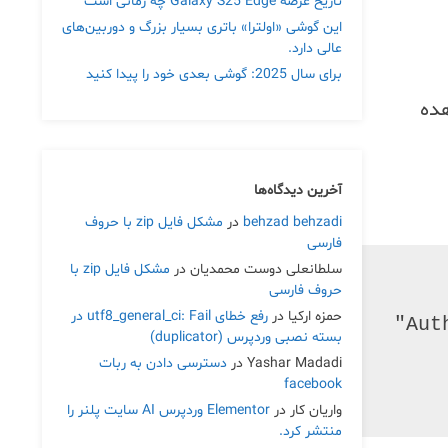
تاریخ عرضه Galaxy S25 Edge چه زمانی است
این گوشی «اولترا» باتری بسیار بزرگ و دوربین‌های
عالی دارد.
برای سال 2025: گوشی بعدی خود را پیدا کنید
 را مشاهده
آخرین دیدگاه‌ها
behzad behzadi
در
مشکل فایل zip با حروف
فارسی
سلطانعلی دوست محمدیان
در
مشکل فایل zip با
حروف فارسی
حمزه ارکیا
در
رفع خطای utf8_general_ci: Fail در
بسته نصبی وردپرس (duplicator)
Yashar Madadi
در
دسترسی دادن به ربات
facebook
واریان کار
در
Elementor وردپرس AI سایت پلنر را
منتشر کرد.