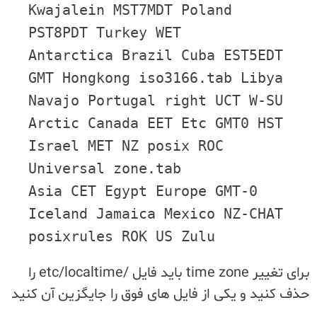
Kwajalein MST7MDT Poland
PST8PDT Turkey WET
Antarctica Brazil Cuba EST5EDT
GMT Hongkong iso3166.tab Libya
Navajo Portugal right UCT W-SU
Arctic Canada EET Etc GMT0 HST
Israel MET NZ posix ROC
Universal zone.tab
Asia CET Egypt Europe GMT-0
Iceland Jamaica Mexico NZ-CHAT
posixrules ROK US Zulu
برای تغییر time zone باید فایل /etc/localtime را
حذف کنید و یکی از فایل های فوق را جایگزین آن کنید