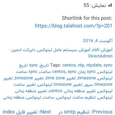
نمایش:
55
Shortlink for this post:
https://blog.talahost.com/?p=201
آگوست 4, 2016
آموزش ssh
,
آموزش سیستم عامل لینوکس
,
دایرکت ادمین -
DirectAdmin
sync تاریخ
,
ntpdate
,
ntp
,
centos
Tags:
,
sync تاریخ
لینوکس
,
sync زمان centos
sync ساعت
,
,
sync ساعت
لینوکس
,
timezone
,
تغییر time zone
,
تغییر timezone
,
تغییر
timezone سرور
,
تغییر timezone لینوکس
,
تغییر ساعت
لینوکس
,
تغییر منطقه زمانی centos
,
تغییر منطقه زمانی
لینوکس
,
تنظیم ساعت لینوکس
,
ساعت
,
لینوکس
,
منطقه زمانی
Previous:
راهبری
تنظیم smtp در
Next:
تغییر فایل index