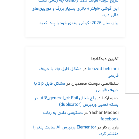
تاریخ عرضه Galaxy S25 Edge چه زمانی است
این گوشی «اولترا» باتری بسیار بزرگ و دوربین‌های
عالی دارد.
برای سال 2025: گوشی بعدی خود را پیدا کنید
آخرین دیدگاه‌ها
behzad behzadi
در
مشکل فایل zip با حروف
فارسی
سلطانعلی دوست محمدیان
در
مشکل فایل zip با
حروف فارسی
حمزه ارکیا
در
رفع خطای utf8_general_ci: Fail در
بسته نصبی وردپرس (duplicator)
Yashar Madadi
در
دسترسی دادن به ربات
facebook
واریان کار
در
Elementor وردپرس AI سایت پلنر را
منتشر کرد.