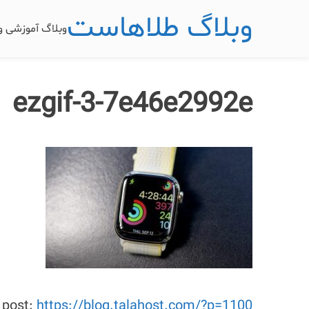
وبلاگ طلاهاست
وبلاگ آموزشی 
ezgif-3-7e46e2992e
s post:
https://blog.talahost.com/?p=1100