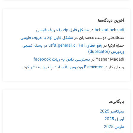
آخرین دیدگاه‌ها
behzad behzadi
در
مشکل فایل zip با حروف فارسی
سلطانعلی دوست محمدیان
در
مشکل فایل zip با حروف فارسی
حمزه ارکیا
در
رفع خطای utf8_general_ci: Fail در بسته نصبی
وردپرس (duplicator)
Yashar Madadi
در
دسترسی دادن به ربات facebook
واریان کار
در
Elementor وردپرس AI سایت پلنر را منتشر کرد.
بایگانی‌ها
سپتامبر 2025
آوریل 2025
مارس 2025