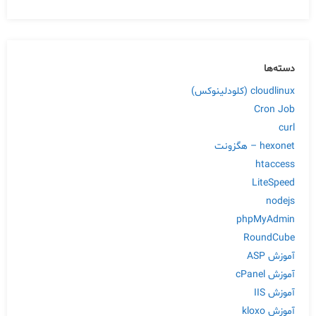
دسته‌ها
cloudlinux (کلودلینوکس)
Cron Job
curl
hexonet – هگزونت
htaccess
LiteSpeed
nodejs
phpMyAdmin
RoundCube
آموزش ASP
آموزش cPanel
آموزش IIS
آموزش kloxo