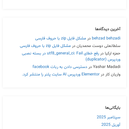
آخرین دیدگاه‌ها
behzad behzadi
در
مشکل فایل zip با حروف فارسی
سلطانعلی دوست محمدیان
در
مشکل فایل zip با حروف فارسی
حمزه ارکیا
در
رفع خطای utf8_general_ci: Fail در بسته نصبی
وردپرس (duplicator)
Yashar Madadi
در
دسترسی دادن به ربات facebook
واریان کار
در
Elementor وردپرس AI سایت پلنر را منتشر کرد.
بایگانی‌ها
سپتامبر 2025
آوریل 2025