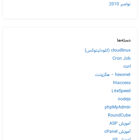
نوامبر 2010
دسته‌ها
cloudlinux (کلودلینوکس)
Cron Job
curl
hexonet – هگزونت
htaccess
LiteSpeed
nodejs
phpMyAdmin
RoundCube
آموزش ASP
آموزش cPanel
آموزش IIS