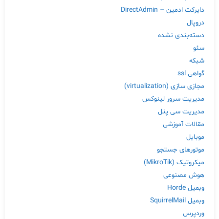
دایرکت ادمین – DirectAdmin
دروپال
دسته‌بندی نشده
سئو
شبکه
گواهی ssl
مجازی سازی (virtualization)
مدیریت سرور لینوکس
مدیریت سی پنل
مقالات آموزشی
موبایل
موتورهای جستجو
میکروتیک (MikroTik)
هوش مصنوعی
وبمیل Horde
وبمیل SquirrelMail
وردپرس