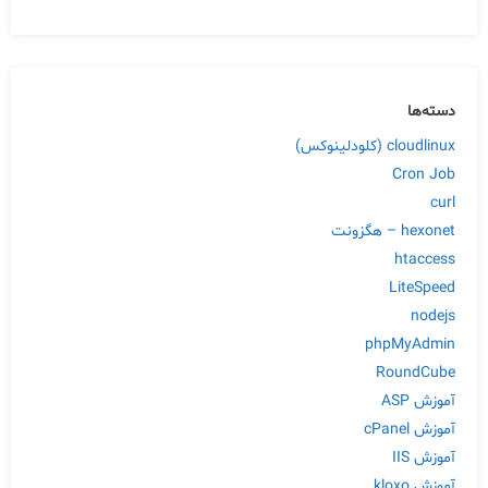
دسته‌ها
cloudlinux (کلودلینوکس)
Cron Job
curl
hexonet – هگزونت
htaccess
LiteSpeed
nodejs
phpMyAdmin
RoundCube
آموزش ASP
آموزش cPanel
آموزش IIS
آموزش kloxo