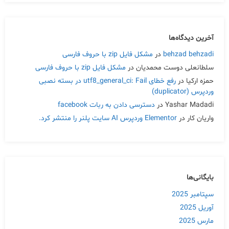
آخرین دیدگاه‌ها
behzad behzadi
در
مشکل فایل zip با حروف فارسی
سلطانعلی دوست محمدیان
در
مشکل فایل zip با حروف فارسی
حمزه ارکیا
در
رفع خطای utf8_general_ci: Fail در بسته نصبی
وردپرس (duplicator)
Yashar Madadi
در
دسترسی دادن به ربات facebook
واریان کار
در
Elementor وردپرس AI سایت پلنر را منتشر کرد.
بایگانی‌ها
سپتامبر 2025
آوریل 2025
مارس 2025