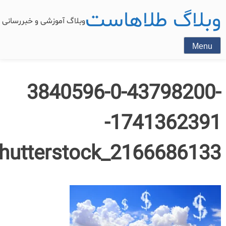
وبلاگ طلاهاست
وبلاگ آموزشی و خبررسان
Menu
3840596-0-43798200-
1741362391-
hutterstock_2166686133