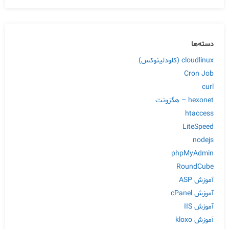
دسته‌ها
cloudlinux (کلودلینوکس)
Cron Job
curl
hexonet – هگزونت
htaccess
LiteSpeed
nodejs
phpMyAdmin
RoundCube
آموزش ASP
آموزش cPanel
آموزش IIS
آموزش kloxo