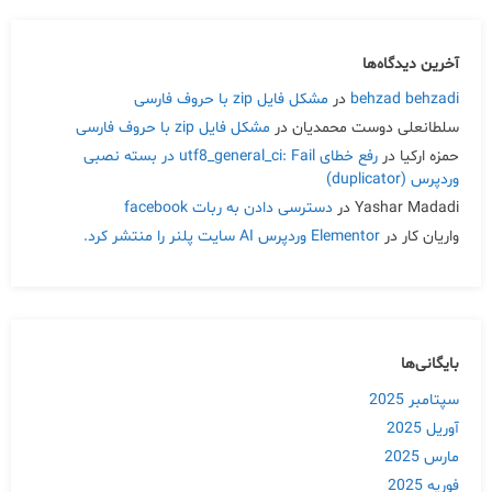
آخرین دیدگاه‌ها
behzad behzadi
در
مشکل فایل zip با حروف فارسی
سلطانعلی دوست محمدیان
در
مشکل فایل zip با حروف فارسی
حمزه ارکیا
در
رفع خطای utf8_general_ci: Fail در بسته نصبی
وردپرس (duplicator)
Yashar Madadi
در
دسترسی دادن به ربات facebook
واریان کار
در
Elementor وردپرس AI سایت پلنر را منتشر کرد.
بایگانی‌ها
سپتامبر 2025
آوریل 2025
مارس 2025
فوریه 2025