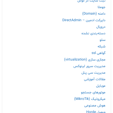
ثبت سایت در گوگل
جوملا
دامنه (Domain)
دایرکت ادمین – DirectAdmin
دروپال
دسته‌بندی نشده
سئو
شبکه
گواهی ssl
مجازی سازی (virtualization)
مدیریت سرور لینوکس
مدیریت سی پنل
مقالات آموزشی
موبایل
موتورهای جستجو
میکروتیک (MikroTik)
هوش مصنوعی
وبمیل Horde