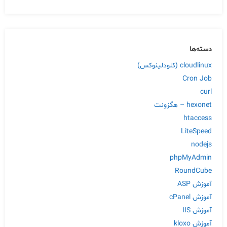
دسته‌ها
cloudlinux (کلودلینوکس)
Cron Job
curl
hexonet – هگزونت
htaccess
LiteSpeed
nodejs
phpMyAdmin
RoundCube
آموزش ASP
آموزش cPanel
آموزش IIS
آموزش kloxo