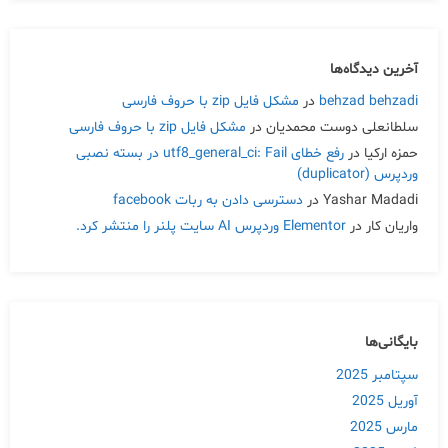
آخرین دیدگاه‌ها
behzad behzadi
در
مشکل فایل zip با حروف فارسی
سلطانعلی دوست محمدیان
در
مشکل فایل zip با حروف فارسی
حمزه ارکیا
در
رفع خطای utf8_general_ci: Fail در بسته نصبی
وردپرس (duplicator)
Yashar Madadi
در
دسترسی دادن به ربات facebook
واریان کار
در
Elementor وردپرس AI سایت پلنر را منتشر کرد.
بایگانی‌ها
سپتامبر 2025
آوریل 2025
مارس 2025