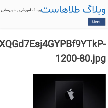
وبلاگ طلاهاست
وبلاگ آموزشی و خبررسان
Menu
XQGd7Esj4GYPBf9YTkP-
1200-80.jpg