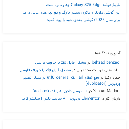
تاریخ عرضه Galaxy S25 Edge چه زمانی است
این گوشی «اولترا» باتری بسیار بزرگ و دوربین‌های عالی دارد.
برای سال 2025: گوشی بعدی خود را پیدا کنید
آخرین دیدگاه‌ها
behzad behzadi
در
مشکل فایل zip با حروف فارسی
سلطانعلی دوست محمدیان
در
مشکل فایل zip با حروف فارسی
حمزه ارکیا
در
رفع خطای utf8_general_ci: Fail در بسته نصبی
وردپرس (duplicator)
Yashar Madadi
در
دسترسی دادن به ربات facebook
واریان کار
در
Elementor وردپرس AI سایت پلنر را منتشر کرد.