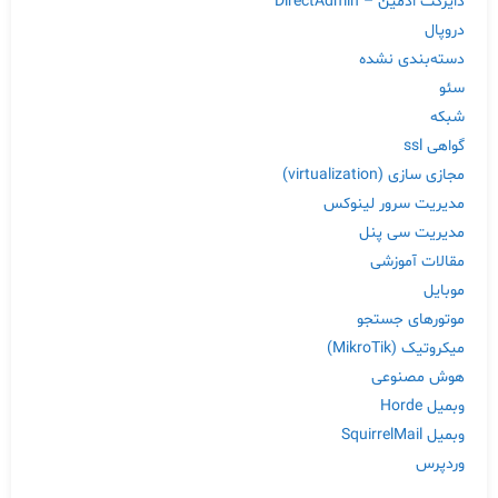
دایرکت ادمین – DirectAdmin
دروپال
دسته‌بندی نشده
سئو
شبکه
گواهی ssl
مجازی سازی (virtualization)
مدیریت سرور لینوکس
مدیریت سی پنل
مقالات آموزشی
موبایل
موتورهای جستجو
میکروتیک (MikroTik)
هوش مصنوعی
وبمیل Horde
وبمیل SquirrelMail
وردپرس