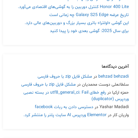
Honor 400 Lite کنترل دوربین را به گوشی‌های اقتصادی می‌آورد.
تاریخ عرضه Galaxy S25 Edge چه زمانی است
این گوشی «اولترا» باتری بسیار بزرگ و دوربین‌های عالی دارد.
Skip
برای سال 2025: گوشی بعدی خود را پیدا کنید
to
content
آخرین دیدگاه‌ها
behzad behzadi
در
مشکل فایل zip با حروف فارسی
سلطانعلی دوست محمدیان
در
مشکل فایل zip با حروف فارسی
حمزه ارکیا
در
رفع خطای utf8_general_ci: Fail در بسته نصبی
وردپرس (duplicator)
Yashar Madadi
در
دسترسی دادن به ربات facebook
واریان کار
در
Elementor وردپرس AI سایت پلنر را منتشر کرد.