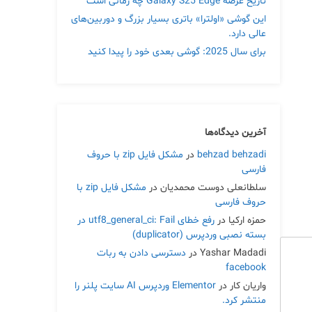
تاریخ عرضه Galaxy S25 Edge چه زمانی است
این گوشی «اولترا» باتری بسیار بزرگ و دوربین‌های
عالی دارد.
برای سال 2025: گوشی بعدی خود را پیدا کنید
آخرین دیدگاه‌ها
behzad behzadi
در
مشکل فایل zip با حروف
فارسی
سلطانعلی دوست محمدیان
در
مشکل فایل zip با
حروف فارسی
حمزه ارکیا
در
رفع خطای utf8_general_ci: Fail در
بسته نصبی وردپرس (duplicator)
Yashar Madadi
در
دسترسی دادن به ربات
facebook
واریان کار
در
Elementor وردپرس AI سایت پلنر را
منتشر کرد.