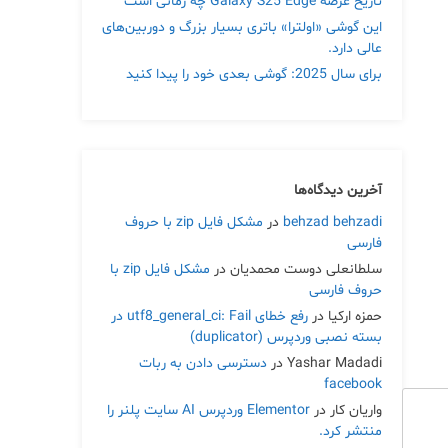
تاریخ عرضه Galaxy S25 Edge چه زمانی است
این گوشی «اولترا» باتری بسیار بزرگ و دوربین‌های
عالی دارد.
برای سال 2025: گوشی بعدی خود را پیدا کنید
آخرین دیدگاه‌ها
behzad behzadi
در
مشکل فایل zip با حروف
فارسی
سلطانعلی دوست محمدیان
در
مشکل فایل zip با
حروف فارسی
حمزه ارکیا
در
رفع خطای utf8_general_ci: Fail در
بسته نصبی وردپرس (duplicator)
Yashar Madadi
در
دسترسی دادن به ربات
facebook
واریان کار
در
Elementor وردپرس AI سایت پلنر را
منتشر کرد.