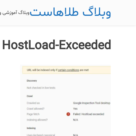
وبلاگ طلاهاست
وبلاگ آموزشی 
HostLoad-Exceeded خطای