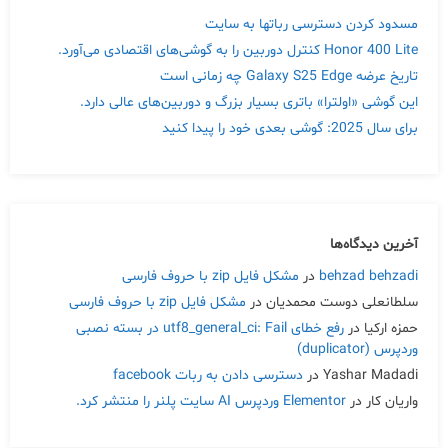
مسدود کردن دسترسی رباتها به سایت
Honor 400 Lite کنترل دوربین را به گوشی‌های اقتصادی می‌آورد.
تاریخ عرضه Galaxy S25 Edge چه زمانی است
این گوشی «اولترا» باتری بسیار بزرگ و دوربین‌های عالی دارد.
Skip
برای سال 2025: گوشی بعدی خود را پیدا کنید
to
content
آخرین دیدگاه‌ها
behzad behzadi
در
مشکل فایل zip با حروف فارسی
سلطانعلی دوست محمدیان
در
مشکل فایل zip با حروف فارسی
حمزه ارکیا
در
رفع خطای utf8_general_ci: Fail در بسته نصبی
وردپرس (duplicator)
Yashar Madadi
در
دسترسی دادن به ربات facebook
واریان کار
در
Elementor وردپرس AI سایت پلنر را منتشر کرد.