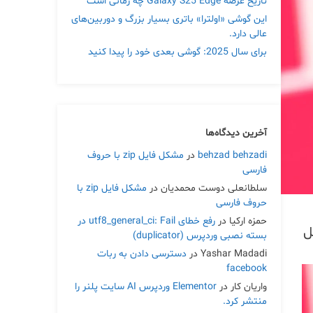
تاریخ عرضه Galaxy S25 Edge چه زمانی است
این گوشی «اولترا» باتری بسیار بزرگ و دوربین‌های
عالی دارد.
برای سال 2025: گوشی بعدی خود را پیدا کنید
آخرین دیدگاه‌ها
behzad behzadi
در
مشکل فایل zip با حروف
فارسی
سلطانعلی دوست محمدیان
در
مشکل فایل zip با
حروف فارسی
حمزه ارکیا
در
رفع خطای utf8_general_ci: Fail در
ل
بسته نصبی وردپرس (duplicator)
Yashar Madadi
در
دسترسی دادن به ربات
facebook
واریان کار
در
Elementor وردپرس AI سایت پلنر را
منتشر کرد.