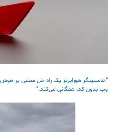
“هاستینگر هورایزنز یک راه حل مبتنی بر هوش مص
وب بدون کد، همگانی می‌کند.”