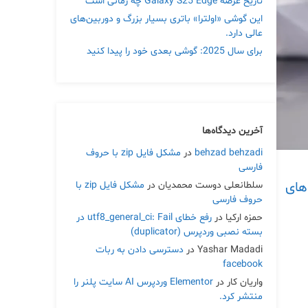
تاریخ عرضه Galaxy S25 Edge چه زمانی است
این گوشی «اولترا» باتری بسیار بزرگ و دوربین‌های
عالی دارد.
برای سال 2025: گوشی بعدی خود را پیدا کنید
آخرین دیدگاه‌ها
behzad behzadi
در
مشکل فایل zip با حروف
فارسی
های
سلطانعلی دوست محمدیان
در
مشکل فایل zip با
حروف فارسی
حمزه ارکیا
در
رفع خطای utf8_general_ci: Fail در
بسته نصبی وردپرس (duplicator)
Yashar Madadi
در
دسترسی دادن به ربات
facebook
واریان کار
در
Elementor وردپرس AI سایت پلنر را
منتشر کرد.