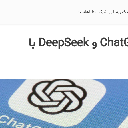
و خبررسانی شرکت طلاهاست
نحوه برخورد گوگل، ChatGPT و DeepSeek با