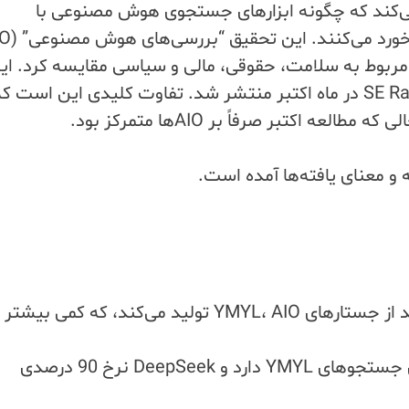
د توسط SE Ranking بررسی می‌کند که چگونه ابزارهای جستجوی هوش مصنوعی با
Ch و DeepSeek را در 40 جستار مربوط به سلامت، حقوقی، مالی و سیاسی مقایسه کرد. ا
مطالعه مشابه مطالعه‌ای است که توسط SE Ranking در ماه اکتبر منتشر شد. تفاوت کلیدی این اس
ه اکتبر صرفاً بر AIOها متمرکز بود.
 و معنای یافته‌ها آمده است.
این تحقیق نشان داد که گوگل برای 51 درصد از جستارهای YMYL، AIO تولید می‌کند، که کمی بیشت
ChatGPT نرخ پاسخگویی 100 درصدی برای جستجوهای YMYL دارد و DeepSeek نرخ 90 درصدی