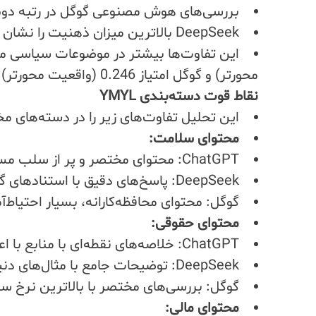
بررسی‌های هوش مصنوعی گوگل در رتبه دوم قرار گ
DeepSeek بالاترین میزان ذهنیت را نشان داد (امتیاز 0.446).
محورتر) و گوگل امتیاز 0.246 (واقعیت محورتر) را کسب کرد.
نقاط قوت دسته‌بندی YMYL
این تحلیل تفاوت‌های زیر را در دسته‌های مختلف جستا
محتوای سلامت:
ChatGPT: محتوای مختصر و پر از سلب مسئولیت با استناد به منابع پزشکی.
DeepSeek: پاسخ‌های دقیق با استنادهای گسترده، از جمله منابع خبری.
گوگل: محتوای محافظه‌کارانه، بسیار احتیاط‌آ
محتوای حقوقی:
ChatGPT: خلاصه‌های نقطه‌ای با منابع با اعتبار بالا.
DeepSeek: توضیحات جامع با مثال‌های دنیای واقعی.
گوگل: بررسی‌های مختصر با بالاترین نرخ سلب مسئ
محتوای مالی: