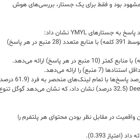
مشهود بود و فقط برای یک جستار، بررسی‌های هوش
 جستارهای YMYL نشان داد:
DeepSeek پاسخ‌های طولانی‌تری (به طور متوسط 391 کلمه) با منابع متعدد (28 منبع در هر پاسخ)
بررسی‌های هوش مصنوعی گوگل بالاترین درصد پاسخ‌ها با تمام لینک‌های منحصر به فرد
را در مقایسه با ChatGPT (40 درصد) و DeepSeek (32.5 درصد) نشان داد، که نشان می‌دهد گوگل تنوع
ن واقعیت در مقابل نظر بودن محتوای هر پلتفرم را