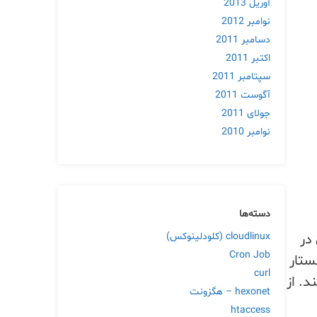
آوریل 2013
نوامبر 2012
دسامبر 2011
اکتبر 2011
سپتامبر 2011
آگوست 2011
جولای 2011
نوامبر 2010
دسته‌ها
در
cloudlinux (کلودلینوکس)
Cron Job
‌کند مفید باشد. ChatGPT به هر جستار
curl
د. از
hexonet – هگزونت
htaccess