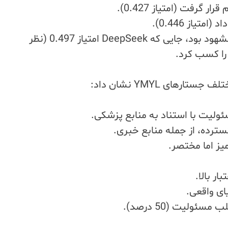
رفت (امتیاز 0.427).
این تفاوت‌ها بیشتر در موضوعات سیاسی مشهود بود، جایی که DeepSeek امتیاز 0.497 (نظر
Skip
to
رهای YMYL نشان داد:
content
میز اما مختصر.
ولیت (50 درصد).