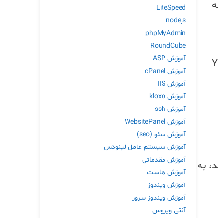
. DeepSeek در نقطه
LiteSpeed
nodejs
phpMyAdmin
RoundCube
آموزش ASP
‌خواهد در حوزه‌های YMYL
آموزش cPanel
آموزش IIS
آموزش kloxo
آموزش ssh
آموزش WebsitePanel
آموزش سئو (seo)
آموزش سیستم عامل لینوکس
آموزش مقدماتی
 کند، به
آموزش هاست
آموزش ویندوز
آموزش ویندوز سرور
آنتی ویروس