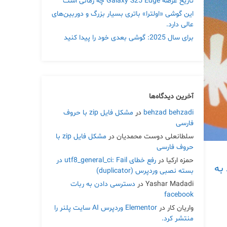
تاریخ عرضه Galaxy S25 Edge چه زمانی است
این گوشی «اولترا» باتری بسیار بزرگ و دوربین‌های
عالی دارد.
برای سال 2025: گوشی بعدی خود را پیدا کنید
آخرین دیدگاه‌ها
behzad behzadi
در
مشکل فایل zip با حروف
فارسی
سلطانعلی دوست محمدیان
در
مشکل فایل zip با
حروف فارسی
حمزه ارکیا
در
رفع خطای utf8_general_ci: Fail در
مربوط به
بسته نصبی وردپرس (duplicator)
Yashar Madadi
در
دسترسی دادن به ربات
facebook
واریان کار
در
Elementor وردپرس AI سایت پلنر را
منتشر کرد.