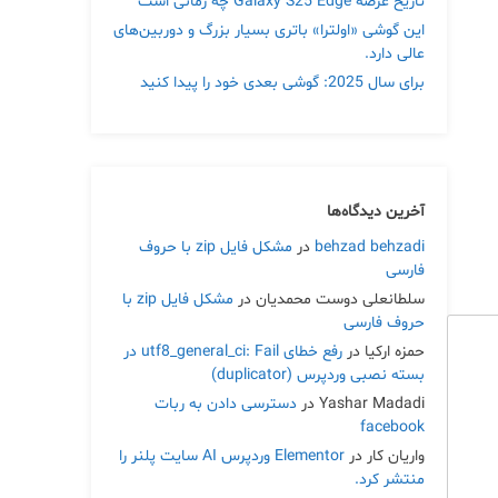
تاریخ عرضه Galaxy S25 Edge چه زمانی است
این گوشی «اولترا» باتری بسیار بزرگ و دوربین‌های
عالی دارد.
برای سال 2025: گوشی بعدی خود را پیدا کنید
آخرین دیدگاه‌ها
behzad behzadi
در
مشکل فایل zip با حروف
فارسی
سلطانعلی دوست محمدیان
در
مشکل فایل zip با
حروف فارسی
حمزه ارکیا
در
رفع خطای utf8_general_ci: Fail در
بسته نصبی وردپرس (duplicator)
Yashar Madadi
در
دسترسی دادن به ربات
facebook
واریان کار
در
Elementor وردپرس AI سایت پلنر را
منتشر کرد.