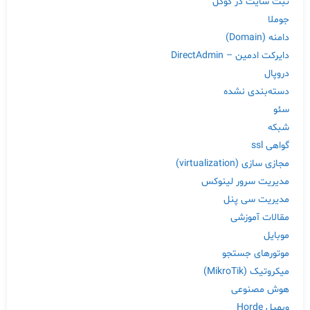
ثبت سایت در گوگل
جوملا
دامنه (Domain)
دایرکت ادمین – DirectAdmin
دروپال
دسته‌بندی نشده
سئو
شبکه
گواهی ssl
مجازی سازی (virtualization)
مدیریت سرور لینوکس
مدیریت سی پنل
مقالات آموزشی
موبایل
موتورهای جستجو
میکروتیک (MikroTik)
هوش مصنوعی
وبمیل Horde