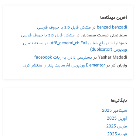
آخرین دیدگاه‌ها
behzad behzadi
در
مشکل فایل zip با حروف فارسی
سلطانعلی دوست محمدیان
در
مشکل فایل zip با حروف فارسی
حمزه ارکیا
در
رفع خطای utf8_general_ci: Fail در بسته نصبی
وردپرس (duplicator)
Yashar Madadi
در
دسترسی دادن به ربات facebook
واریان کار
در
Elementor وردپرس AI سایت پلنر را منتشر کرد.
بایگانی‌ها
سپتامبر 2025
آوریل 2025
مارس 2025
فوریه 2025