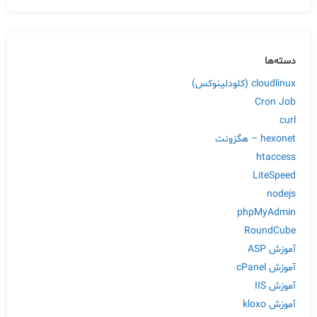
دسته‌ها
cloudlinux (کلودلینوکس)
Cron Job
curl
hexonet – هگزونت
htaccess
LiteSpeed
nodejs
phpMyAdmin
RoundCube
آموزش ASP
آموزش cPanel
آموزش IIS
آموزش kloxo