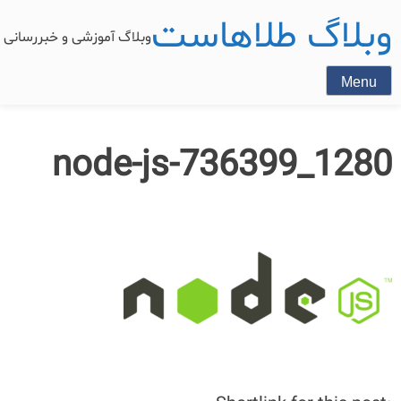
وبلاگ طلاهاست
وبلاگ آموزشی و خبررسان
Menu
node-js-736399_1280