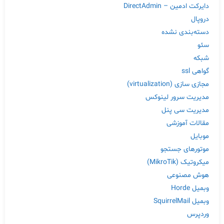
دایرکت ادمین – DirectAdmin
دروپال
دسته‌بندی نشده
سئو
شبکه
گواهی ssl
مجازی سازی (virtualization)
مدیریت سرور لینوکس
مدیریت سی پنل
مقالات آموزشی
موبایل
موتورهای جستجو
میکروتیک (MikroTik)
هوش مصنوعی
وبمیل Horde
وبمیل SquirrelMail
وردپرس